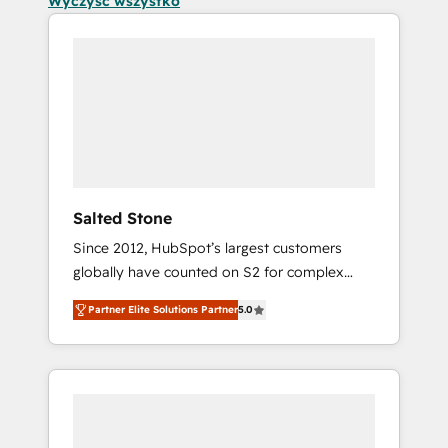
Wyczyść wszystko
Salted Stone
Since 2012, HubSpot’s largest customers
globally have counted on S2 for complex
migrations, change management, systems
Partner Elite Solutions Partner
5.0
integration, and creative solutions that
deliver measurable impact and transform
brand experiences As one of the few full-
service creative agencies in the HubSpot
ecosystem, we blend strategy, technology, &
award-winning design to build scalable,