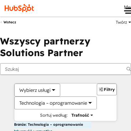
Me
Twórz
Wstecz
Wszyscy partnerzy
Solutions Partner
Filtry
Wybierz usługi
Technologia – oprogramowanie
Sortuj według:
Trafność
Branże: Technologia – oprogramowanie