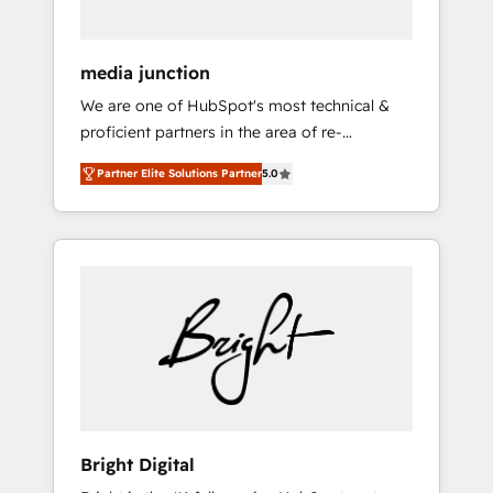
media junction
We are one of HubSpot's most technical &
proficient partners in the area of re-
platforming, website design & development.
Partner Elite Solutions Partner
5.0
We specialize in multi-hub implementations
for mid-market & enterprise companies. We
are woman-owned, powered by coffee, and
we ❤️ dogs. We produce award-winning work
for our clients. 🏆2023 Technical Expertise
Impact Award 🏆2022 Technical Expertise
Impact Award 🏆2022 Platform Migration
Excellence Impact Award 🏆2020 Elite
Solutions Partner 🏆2019 Integrations
HubSpot Impact Award 🏆2019 Marketing
Enablement HubSpot Impact Award 🏆2018
Bright Digital
Website Design HubSpot Impact Award 🏆