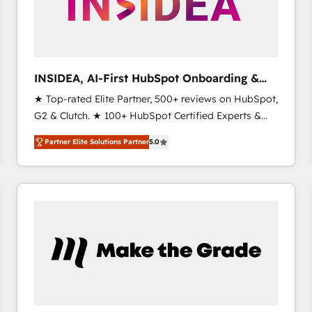
INSIDEA, AI-First HubSpot Onboarding &
RevOps
★ Top-rated Elite Partner, 500+ reviews on HubSpot,
G2 & Clutch. ★ 100+ HubSpot Certified Experts &
Trainers across the team ★ 1,500+ implementations
Partner Elite Solutions Partner
5.0
across five continents ★ AI-First, RevOps-led,
Onboarding obsessed ★ Company of the Year
2024/25 INSIDEA helps growing companies turn
HubSpot into a revenue engine. We onboard your
team, migrate your data, and build AI-powered
workflows that drive adoption from week one, in
your time zone. What we do ➤ Onboarding: Live in
weeks, with workflows built around your business,
not a template. ➤ Migration: Move from any legacy
CRM. Zero downtime, full data integrity. ➤