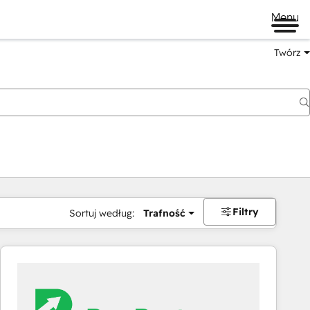
Menu
Twórz
na
Filtry
Sortuj według:
Trafność