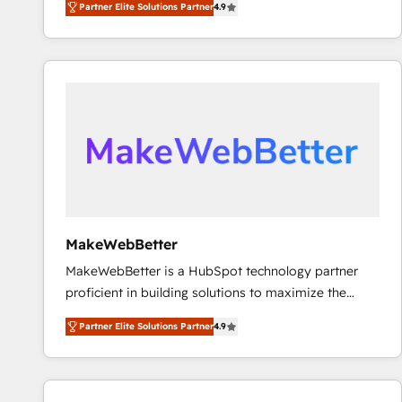
Partner Elite Solutions Partner
4.9
marketing automation, Growth, Revops, CRM et
webdesign. Markentive is both a consulting firm, a
digital agency and an integrator. With over 115
experts in marketing automation, growth, revops,
CRM and webdesign (We focus on EMEA - USA
customers).
MakeWebBetter
MakeWebBetter is a HubSpot technology partner
proficient in building solutions to maximize the
operational efficiency of HubSpot. The fastest-
Partner Elite Solutions Partner
4.9
growing tech-enabler & facilitator, MakeWebBetter,
hands you the blend of HubSpot expertise &
eminent solutions & integrations. Trust us to
streamline your HubSpot experience. 🚀HubSpot