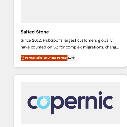
Salted Stone
Since 2012, HubSpot’s largest customers globally
have counted on S2 for complex migrations, change
management, systems integration, and creative
Partner Elite Solutions Partner
5.0
solutions that deliver measurable impact and
transform brand experiences As one of the few full-
service creative agencies in the HubSpot
ecosystem, we blend strategy, technology, & award-
winning design to build scalable, globally
regionalized HubSpot websites, integrated
marketing campaigns, & RevOps frameworks that
fuel long-term success We connect the entire
customer lifecycle through seamless integrations,
ensure long-term adoption with change-