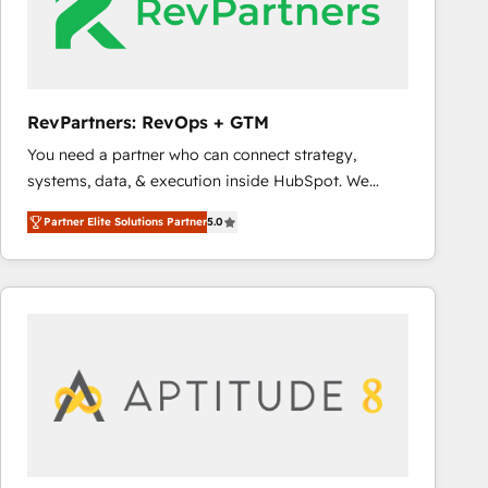
RevPartners: RevOps + GTM
You need a partner who can connect strategy,
systems, data, & execution inside HubSpot. We
bridge the gap where most agencies fall short by
Partner Elite Solutions Partner
5.0
combining GTM strategy with technical execution to
solve the right problem with the right solution. As the
only firm in the world to hold Elite Partner
Accreditations with both HubSpot and Clay, our
clients gain a unique advantage in CRM architecture,
pipeline generation, data intelligence, and go-to-
market execution. Why B2B Businesses Choose RP: -
Secure: Soc2 compliant 🛡️ - Pricing: Implementations
starting at $1,5k 💵 - Speed: Launch in 14 days ⚡ -
Global: 75+ RPers across five continents 🌐 - Scale: