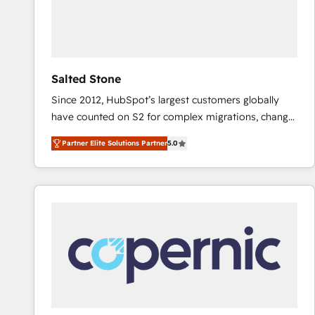
Salted Stone
Since 2012, HubSpot’s largest customers globally
have counted on S2 for complex migrations, change
management, systems integration, and creative
Partner Elite Solutions Partner
5.0
solutions that deliver measurable impact and
transform brand experiences As one of the few full-
service creative agencies in the HubSpot
ecosystem, we blend strategy, technology, & award-
winning design to build scalable, globally
regionalized HubSpot websites, integrated
marketing campaigns, & RevOps frameworks that
fuel long-term success We connect the entire
customer lifecycle through seamless integrations,
ensure long-term adoption with change-