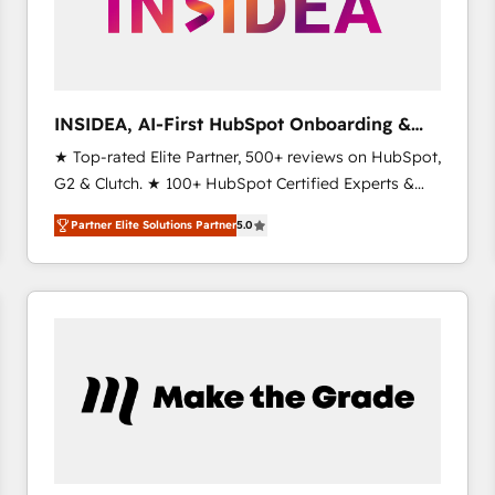
INSIDEA, AI-First HubSpot Onboarding &
RevOps
★ Top-rated Elite Partner, 500+ reviews on HubSpot,
G2 & Clutch. ★ 100+ HubSpot Certified Experts &
Trainers across the team ★ 1,500+ implementations
Partner Elite Solutions Partner
5.0
across five continents ★ AI-First, RevOps-led,
Onboarding obsessed ★ Company of the Year
2024/25 INSIDEA helps growing companies turn
HubSpot into a revenue engine. We onboard your
team, migrate your data, and build AI-powered
workflows that drive adoption from week one, in
your time zone. What we do ➤ Onboarding: Live in
weeks, with workflows built around your business,
not a template. ➤ Migration: Move from any legacy
CRM. Zero downtime, full data integrity. ➤