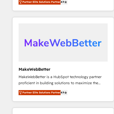
Partner Elite Solutions Partner
4.9
marketing automation, Growth, Revops, CRM et
webdesign. Markentive is both a consulting firm, a
digital agency and an integrator. With over 115
experts in marketing automation, growth, revops,
CRM and webdesign (We focus on EMEA - USA
customers).
MakeWebBetter
MakeWebBetter is a HubSpot technology partner
proficient in building solutions to maximize the
operational efficiency of HubSpot. The fastest-
Partner Elite Solutions Partner
4.9
growing tech-enabler & facilitator, MakeWebBetter,
hands you the blend of HubSpot expertise &
eminent solutions & integrations. Trust us to
streamline your HubSpot experience. 🚀HubSpot