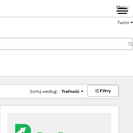
Menu
Twórz
na
Filtry
Sortuj według:
Trafność