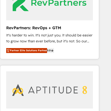
RevPartners: RevOps + GTM
It's harder to win. It's not just you. It should be easier
to grow now than ever before, but it's not. So our
focus is serving you, the person responsible for the
Partner Elite Solutions Partner
5.0
revenue number. We do that by bridging the gap
where agencies fail: combining GTM strategy with
technical execution to solve the right problem at the
right time, with the right solution. We don’t just
implement your CRM. We engineer revenue
outcomes for the GTM owner on HubSpot. We Build
Different Because We're Built Different: - Secure:
Soc2 compliant 🛡️ - Onboarding: Implementations
starting from $1,5k - Clay: Elite Studio Solutions
Partner 🤝 - Global: 75+ RPers across five continents