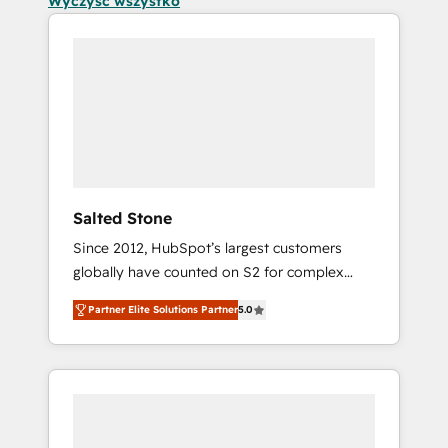
Wyczyść wszystko
Salted Stone
Since 2012, HubSpot’s largest customers
globally have counted on S2 for complex
migrations, change management, systems
Partner Elite Solutions Partner
5.0
integration, and creative solutions that
deliver measurable impact and transform
brand experiences As one of the few full-
service creative agencies in the HubSpot
ecosystem, we blend strategy, technology, &
award-winning design to build scalable,