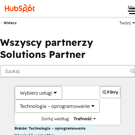
Me
Twórz
Wstecz
Wszyscy partnerzy
Solutions Partner
Filtry
Wybierz usługi
Technologia – oprogramowanie
Sortuj według:
Trafność
Branże: Technologia – oprogramowanie