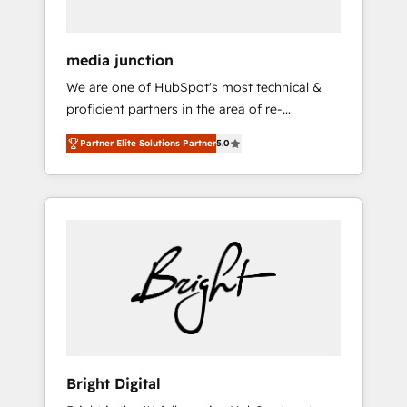
media junction
We are one of HubSpot's most technical &
proficient partners in the area of re-
platforming, website design & development.
Partner Elite Solutions Partner
5.0
We specialize in multi-hub implementations
for mid-market & enterprise companies. We
are woman-owned, powered by coffee, and
we ❤️ dogs. We produce award-winning work
for our clients. 🏆2023 Technical Expertise
Impact Award 🏆2022 Technical Expertise
Impact Award 🏆2022 Platform Migration
Excellence Impact Award 🏆2020 Elite
Solutions Partner 🏆2019 Integrations
HubSpot Impact Award 🏆2019 Marketing
Enablement HubSpot Impact Award 🏆2018
Bright Digital
Website Design HubSpot Impact Award 🏆