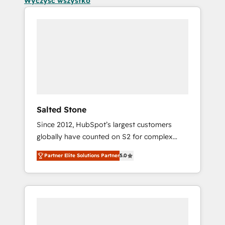
Wyczyść wszystko
Salted Stone
Since 2012, HubSpot’s largest customers
globally have counted on S2 for complex
migrations, change management, systems
Partner Elite Solutions Partner
5.0
integration, and creative solutions that
deliver measurable impact and transform
brand experiences As one of the few full-
service creative agencies in the HubSpot
ecosystem, we blend strategy, technology, &
award-winning design to build scalable,