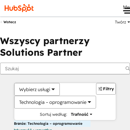
Me
Twórz
Wstecz
Wszyscy partnerzy
Solutions Partner
Filtry
Wybierz usługi
Technologia – oprogramowanie
Sortuj według:
Trafność
Branże: Technologia – oprogramowanie