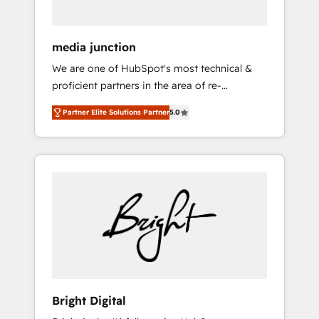
media junction
We are one of HubSpot's most technical &
proficient partners in the area of re-
platforming, website design & development.
Partner Elite Solutions Partner
5.0
We specialize in multi-hub implementations
for mid-market & enterprise companies. We
are woman-owned, powered by coffee, and
we ❤️ dogs. We produce award-winning work
for our clients. 🏆2023 Technical Expertise
Impact Award 🏆2022 Technical Expertise
Impact Award 🏆2022 Platform Migration
Excellence Impact Award 🏆2020 Elite
Solutions Partner 🏆2019 Integrations
HubSpot Impact Award 🏆2019 Marketing
Enablement HubSpot Impact Award 🏆2018
Bright Digital
Website Design HubSpot Impact Award 🏆