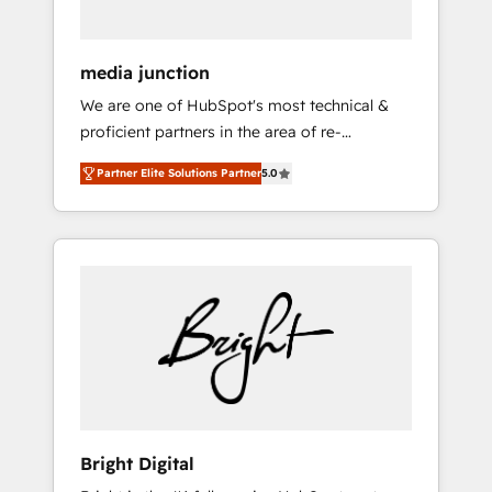
media junction
We are one of HubSpot's most technical &
proficient partners in the area of re-
platforming, website design & development.
Partner Elite Solutions Partner
5.0
We specialize in multi-hub implementations
for mid-market & enterprise companies. We
are woman-owned, powered by coffee, and
we ❤️ dogs. We produce award-winning work
for our clients. 🏆2023 Technical Expertise
Impact Award 🏆2022 Technical Expertise
Impact Award 🏆2022 Platform Migration
Excellence Impact Award 🏆2020 Elite
Solutions Partner 🏆2019 Integrations
HubSpot Impact Award 🏆2019 Marketing
Enablement HubSpot Impact Award 🏆2018
Bright Digital
Website Design HubSpot Impact Award 🏆