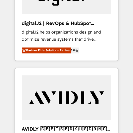
digitalJ2 | RevOps & HubSpot
Implementations
digitalJ2 helps organizations design and
optimize revenue systems that drive
scalable, predictable growth. As a triple-
Partner Elite Solutions Partner
5.0
accredited HubSpot Solutions Partner, we
specialize in both strategic RevOps planning
and hands-on technical execution - building
the operational foundation companies need
to thrive. Industries we specialize in: -
Manufacturing - Healthcare - Financial
Services - Managed IT (MSP) - Franchises -
Professional Services - And more! How we
help: ✔️ Full HubSpot implementations and
portal optimization ✔️ Data migrations, CRM
architecture, and reporting foundations ✔️
AVIDLY 🇬🇧🇫🇮🇸🇪🇩🇰🇺🇸🇨🇦🇳🇴
Custom integrations and workflow