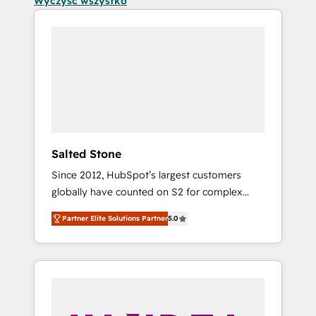
Wyczyść wszystko
Salted Stone
Since 2012, HubSpot’s largest customers
globally have counted on S2 for complex
migrations, change management, systems
Partner Elite Solutions Partner
5.0
integration, and creative solutions that
deliver measurable impact and transform
brand experiences As one of the few full-
service creative agencies in the HubSpot
ecosystem, we blend strategy, technology, &
award-winning design to build scalable,