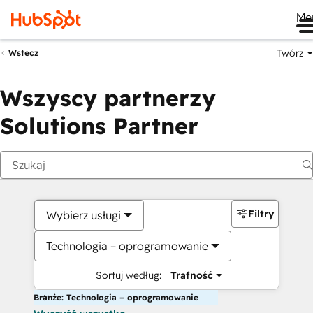
Me
Twórz
Wstecz
Wszyscy partnerzy
Solutions Partner
Filtry
Wybierz usługi
Technologia – oprogramowanie
Sortuj według:
Trafność
Branże: Technologia – oprogramowanie