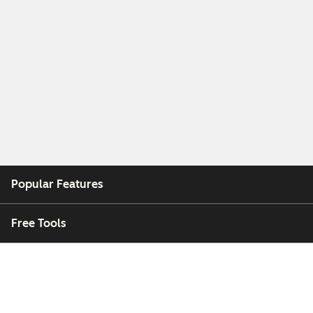
Popular Features
Free Tools
Company
Customers