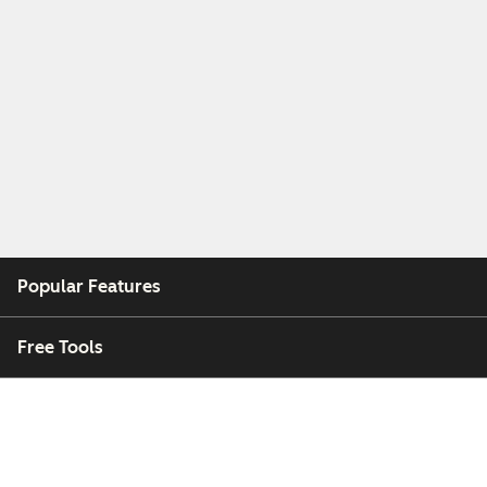
Popular Features
Free Tools
Company
Customers