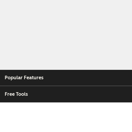
Popular Features
Free Tools
Company
Customers