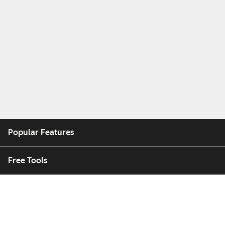
Popular Features
Free Tools
Company
Customers