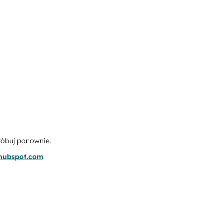
róbuj ponownie.
.hubspot.com
.