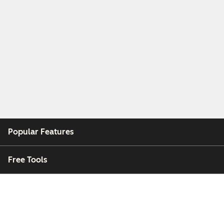
Popular Features
Free Tools
Company
Customers