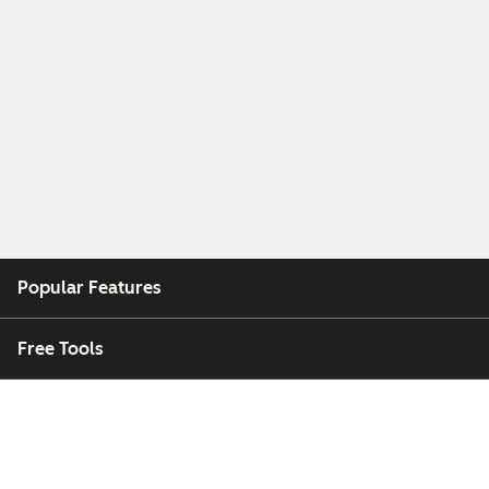
Popular Features
Free Tools
Company
Customers