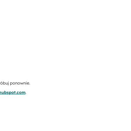
róbuj ponownie.
.hubspot.com
.