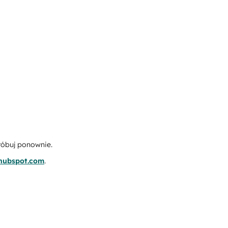
róbuj ponownie.
.hubspot.com
.