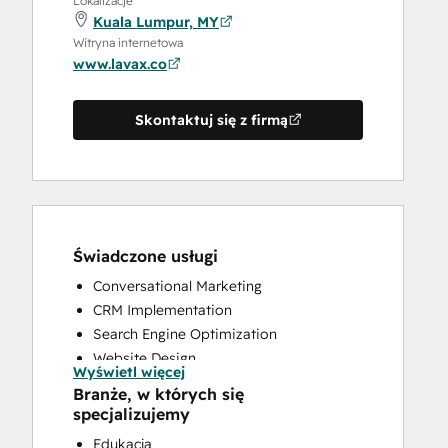
Lokalizacje
Kuala Lumpur, MY
Witryna internetowa
www.lavax.co
Skontaktuj się z firmą
Świadczone usługi
Conversational Marketing
CRM Implementation
Search Engine Optimization
Website Design
Wyświetl więcej
Website Development
Branże, w których się
Website Migration
specjalizujemy
Edukacja