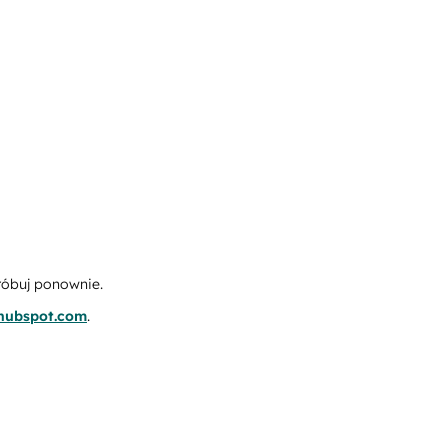
róbuj ponownie.
.hubspot.com
.