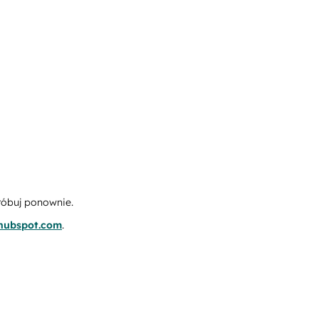
róbuj ponownie.
.hubspot.com
.