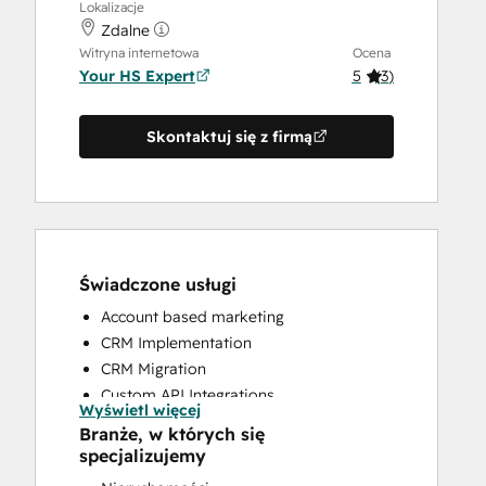
Lokalizacje
Zdalne
Witryna internetowa
Ocena
Your HS Expert
5
(
3
)
Skontaktuj się z firmą
Świadczone usługi
Account based marketing
CRM Implementation
CRM Migration
Custom API Integrations
Wyświetl więcej
Customer Marketing
Branże, w których się
Customer Success Training
specjalizujemy
Customer Support Training