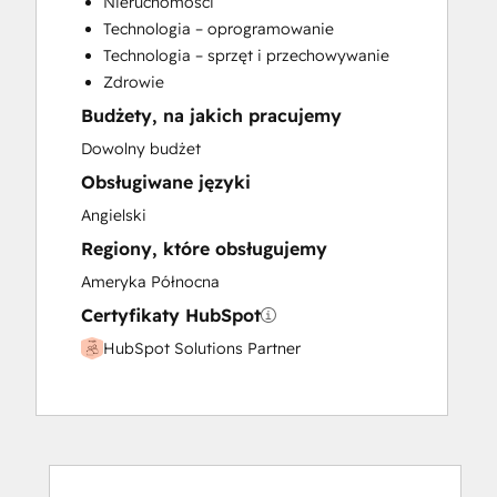
Nieruchomości
Customer Survey and Analysis
Technologia – oprogramowanie
Full Inbound Marketing Services
Technologia – sprzęt i przechowywanie
Help Desk Implementation
Zdrowie
HubSpot Onboarding
Budżety, na jakich pracujemy
Knowledge Base Development
Paid Advertising
Dowolny budżet
Programmable Automation
Obsługiwane języki
Sales and Marketing Alignment
Angielski
Sales Coaching and Training
Regiony, które obsługujemy
Sales Enablement
Search Engine Optimization
Ameryka Północna
Website Design
Certyfikaty HubSpot
Website Development
HubSpot Solutions Partner
Website Migration