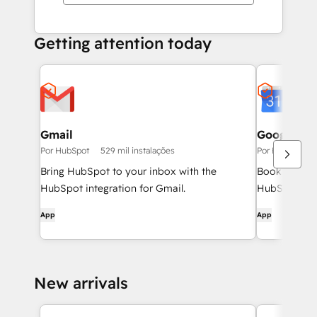
Getting attention today
Gmail
Google Ca
Por HubSpot
529 mil instalações
Por HubSpot
Bring HubSpot to your inbox with the
Book meeting
HubSpot integration for Gmail.
HubSpot and
App
App
New arrivals