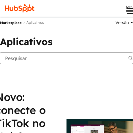
Me
Versão
Aplicativos
Marketplace
Aplicativos
Novo:
conecte o
TikTok no