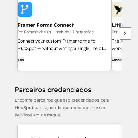
Framer Forms Connect
Littlebird
Por Roman's design
mais de 10 instalações
Por Littlebird 
Connect your custom Framer forms to
The AI assis
HubSpot — without writing a single line of
work.
code.
App
Connector
Parceiros credenciados
Encontre parceiros que são credenciados pela
HubSpot para ajudá-lo por meio dos nossos
serviços em destaque.