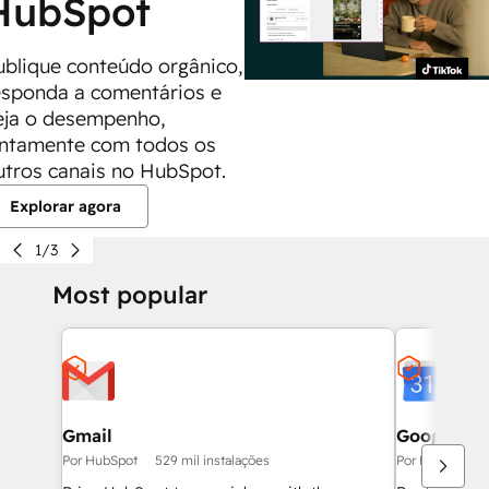
HubSpot
ublique conteúdo orgânico,
esponda a comentários e
eja o desempenho,
untamente com todos os
utros canais no HubSpot.
Explorar agora
1/3
Most popular
Gmail
Google Ca
Por HubSpot
529 mil instalações
Por HubSpot