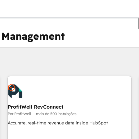
on Management
Você está atualmente em
Página
ProfitWell RevConnect
Por ProfitWell
mais de 500 instalações
Accurate, real-time revenue data inside HubSpot