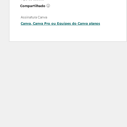
Compartilhado
Assinatura Canva
Canva
,
Canva Pro
ou
Equipes do Canva
planos