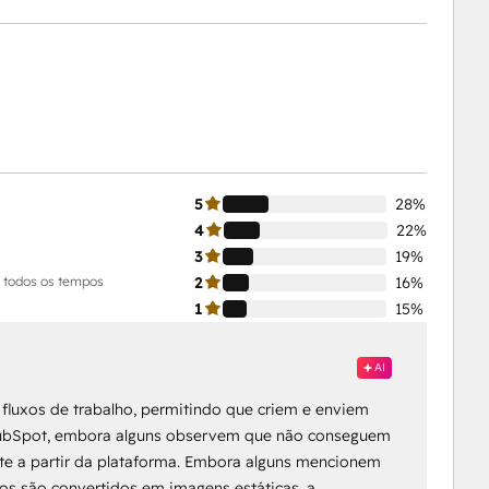
5
28%
4
22%
3
19%
 todos os tempos
2
16%
1
15%
AI
s fluxos de trabalho, permitindo que criem e enviem
HubSpot, embora alguns observem que não conseguem
nte a partir da plataforma. Embora alguns mencionem
dos são convertidos em imagens estáticas, a