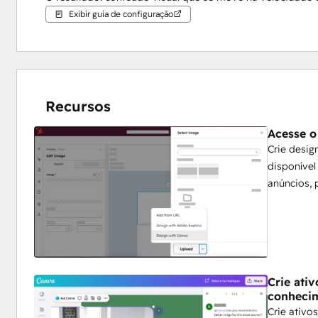
Exibir guia de configuração
Recursos
Acesse o
Crie desig
disponível
anúncios, 
Crie ati
conhecim
Crie ativo