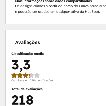
Mais informações sobre dados compartilhados
Os designs criados a partir do botão do Canva serão au
e poderão ser usados em qualquer ativo da HubSpot.
15%
16%
19%
22%
28%
concluído
concluído
concluído
concluído
concluído
Avaliações
Classificação média
3,3
Com base em 218 classificações
Total de avaliações
218