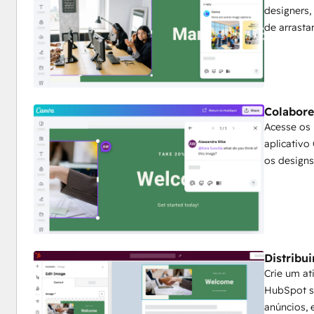
designers,
de arrasta
Colabore
Acesse os
aplicativo
os design
Distribu
Crie um at
HubSpot s
anúncios, 