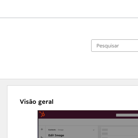
Visão geral
Use
as
setas
para