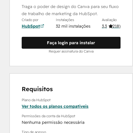
Traga o poder de design do Canva para seu fluxo
de trabalho de marketing da HubSpot.
Criado por
Instalações
Avaliação
HubSpot
32 mil instalações
3,3
(
218
)
Faça login para instalar
Requer assinatura do Canva
Requisitos
Plano da HubSpot
Ver todos os planos compatíveis
Permissões da conta da HubSpot
Nenhuma permissão necessária
Tipo de acesso