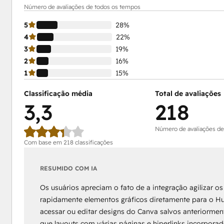
Número de avaliações de todos os tempos
5
28%
4
22%
3
19%
2
16%
1
15%
Classificação média
Total de avaliações
3,3
218
Número de avaliações de
Com base em 218 classificações
RESUMIDO COM IA
Os usuários apreciam o fato de a integração agilizar o
rapidamente elementos gráficos diretamente para o 
acessar ou editar designs do Canva salvos anteriorme
que layouts com várias páginas e hiperlinks incorpora