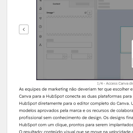
ver
outros
itens
1/4 - Access Canva di
As equipes de marketing não deveriam ter que escolher en
Canva para a HubSpot conecta as duas plataformas para q
HubSpot diretamente para o editor completo do Canva. Us
modelos aprovados pela marca e os recursos de colaboraç
profissional sem conhecimento de design. Os designs fina
HubSpot com um clique, prontos para serem implantados e
O resultado: conteúdo visual que se move na velocidade 