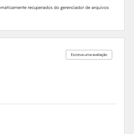
tomaticamente recuperados do gerenciador de arquivos
15%
16%
19%
22%
28%
concluído
concluído
concluído
concluído
concluído
Escreva uma avaliação