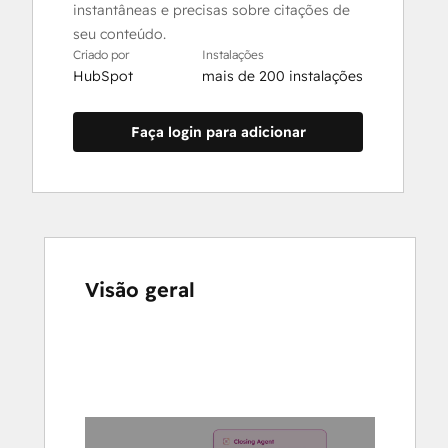
instantâneas e precisas sobre citações de
seu conteúdo.
Criado por
Instalações
HubSpot
mais de 200 instalações
Faça login para adicionar
Visão geral
Use
as
setas
para
ver