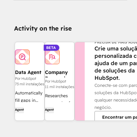
Activity on the rise
PRECISA DE MAIS AJU
Crie uma soluç
BETA
personalizada 
ajuda de um pa
de soluções da
Data Agent
Company
HubSpot.
Research
Por HubSpot
Por HubSpot
Agent
73 mil instalações
Conecte-se com parc
11 mil instalações
soluções da HubSpo
Automatically
Researches
qualquer necessidad
fill gaps in
companies for
negócio.
your customer
Agent
Agent
great
data.
Encontrar um pa
background
info before
reaching out.