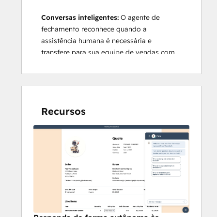
Conversas inteligentes:
 O agente de 
fechamento reconhece quando a 
assistência humana é necessária e 
transfere para sua equipe de vendas com 
todo o contexto.
Ciclos de negócios mais rápidos:
Simplifique as respostas a perguntas 
Recursos
comuns com IA para que seus 
representantes possam se concentrar no 
fechamento.