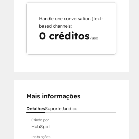
Handle one conversation (text-
based channels)
0 créditos
/uso
Mais informações
Detalhes
Suporte
Jurídico
Criado por
HubSpot
Instalações