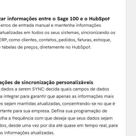
zar informações entre o Sage 100 e o HubSpot
Pro & Premium, Reino Unido, EUA, UE, Canadá), Sage 
 erros de entrada manual e mantenha informações
e300 Construction Real Estate, Sage 500 (Line), Sage 
 atualizadas em todos os seus sistemas, sincronizando os
 e Sage Business.
RP, como clientes, contatos, pedidos, faturas, estoque,
 tabelas de preços, diretamente no HubSpot.
ações de sincronização personalizáveis
s dados a serem SYNC: decida quais campos de dados
a integrar para garantir que apenas as informações mais
s sejam mantidas atualizadas, concentrando-se no que é
rtante para sua empresa. Defina sua programação de
olha a frequência com que deseja que seus dados sejam
dos, desde uma vez por dia até quase em tempo real, para
s informações atualizadas.