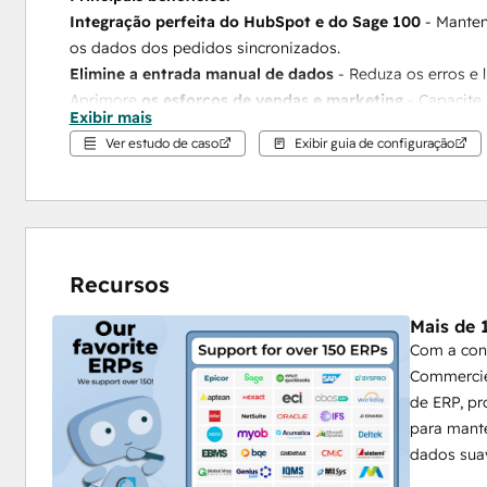
Integração perfeita do HubSpot e do Sage 100
 - Manten
os dados dos pedidos sincronizados.
Elimine a entrada manual de dados
 - Reduza os erros e 
Aprimore 
os esforços de vendas e marketing
 - Capacite
Exibir mais
clientes.
Ver estudo de caso
Exibir guia de configuração
Aprimore 
a previsão e a tomada de decisões
 - Obtenha 
dos detalhes financeiros.
Automatize fluxos de trabalho
 - Simplifique as operaçõ
fiquem alinhados.
Seguro e escalável
 - Criado para empresas de todos os t
Recursos
dados.
Mais de 
Com o 
SYNC para Sage 100 e HubSpot
, seus dados flu
Com a con
concentre no crescimento do seu negócio em vez de gere
Commercie
de ERP, p
Se você estiver interessado em ver como nossa 
integr
para mante
este vídeo
dados suav
Experimente 
a integração perfeita de dados ERP
 em p