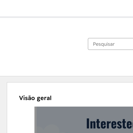
Visão geral
Use
as
setas
para