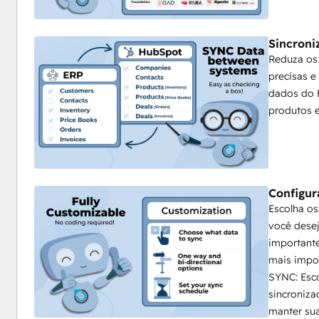
hoje mesmo!
Versões compatíveis
Sincroni
Somos compatíveis com todas as versões, Sage 50 (Cloud 
Reduza os
100 (Contratante e França), Sage 200 (Pro), Sage 300, Sag
precisas e
1000, Sage Intacct, SageEnterprise Management (Sage X3)
dados do E
produtos e
Configur
Escolha o
você desej
importante
mais impo
SYNC: Esc
sincroniza
manter sua