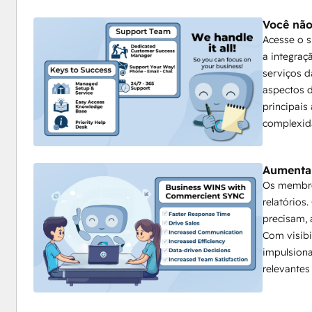
Você não
Acesse o s
a integraç
serviços 
aspectos d
principais
complexid
Aumentar
Os membro
relatório
precisam, 
Com visibi
impulsion
relevantes