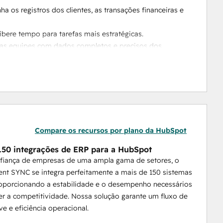
ha os registros dos clientes, as transações financeiras e 
libere tempo para tarefas mais estratégicas.
 as equipes com dados completos e precisos dos 
uma visão abrangente das interações com os clientes e 
es comerciais garantindo que o HubSpot e o Sage 100 
amanhos para manter a integridade e a eficiência dos 
Compare os recursos por plano da HubSpot
150 integrações de ERP para a HubSpot
em sem problemas, permitindo que sua equipe se 
fiança de empresas de uma ampla gama de setores, o
nciar dados.
nt SYNC se integra perfeitamente a mais de 150 sistemas
roporcionando a estabilidade e o desempenho necessários
ação entre o Sage e a HubSpot
 se destaca, assista a 
r a competitividade. Nossa solução garante um fluxo de
e e eficiência operacional.
rimeira mão experimentando nossa demonstração 