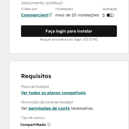
crescimento contínuo!
Criado por
Instalações
Avaliação
Commercient
mais de 20 instalações
5
(
2
)
Faça login para instalar
Requer assinatura do Sage 100 SYNC
Requisitos
Plano da HubSpot
Ver todos os planos compatíveis
Permissões da conta da HubSpot
Ver
permissões de conta
necessárias
Tipo de acesso
Compartilhado