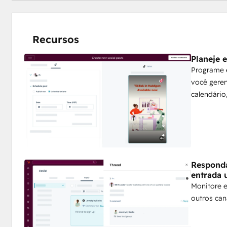
Recursos
Planeje 
Programe 
você geren
calendário
Responda
entrada 
Monitore 
outros can