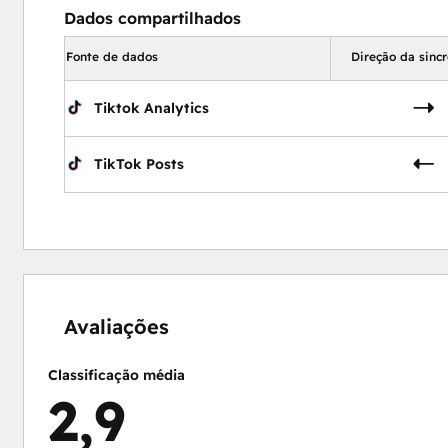
Dados compartilhados
Fonte de dados
Direção da sinc
Tiktok Analytics
TikTok Posts
15%
17%
21%
21%
26%
concluído
concluído
concluído
concluído
concluído
Avaliações
Classificação média
2,9