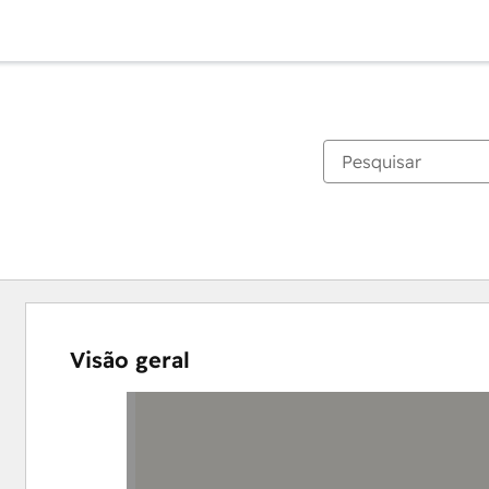
Visão geral
Use
as
setas
para