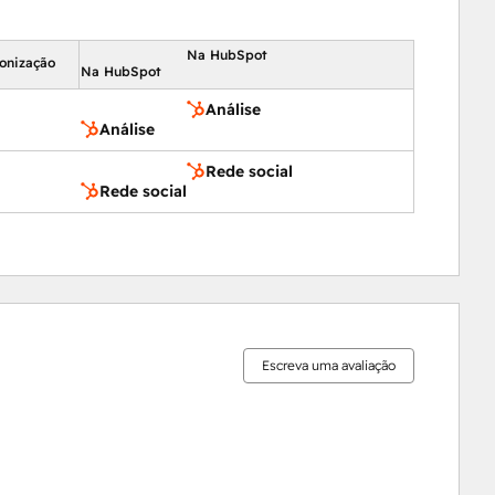
Na HubSpot
ronização
Na HubSpot
Análise
Análise
Rede social
Rede social
15%
17%
21%
21%
26%
concluído
concluído
concluído
concluído
concluído
Escreva uma avaliação