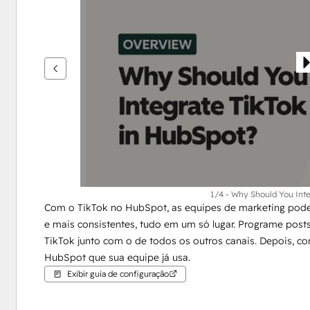
ver
outros
itens
1/4 - Why Should You Inte
Com o TikTok no HubSpot, as equipes de marketing podem
e mais consistentes, tudo em um só lugar. Programe post
TikTok junto com o de todos os outros canais. Depois, c
HubSpot que sua equipe já usa.
Exibir guia de configuração