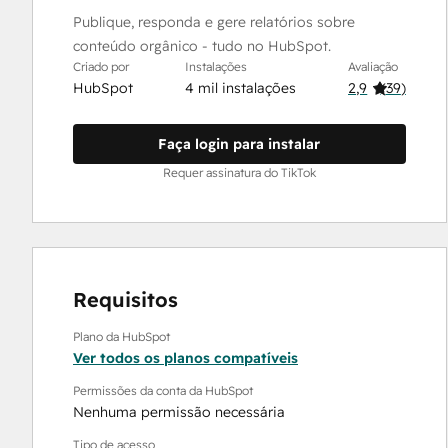
Publique, responda e gere relatórios sobre
conteúdo orgânico - tudo no HubSpot.
Criado por
Instalações
Avaliação
HubSpot
4 mil instalações
2,9
(
39
)
Faça login para instalar
Requer assinatura do TikTok
Requisitos
Plano da HubSpot
Ver todos os planos compatíveis
Permissões da conta da HubSpot
Nenhuma permissão necessária
Tipo de acesso