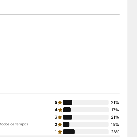
5
21%
4
17%
3
21%
 todos os tempos
2
15%
1
26%