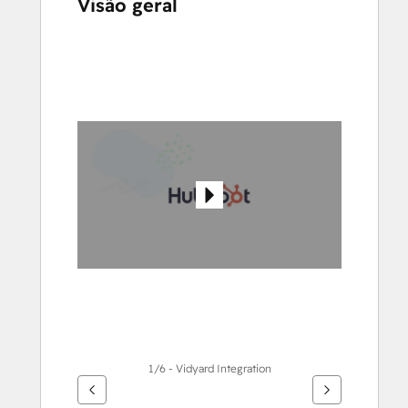
Visão geral
Use
as
setas
para
ver
outros
itens
1/6 - Vidyard Integration