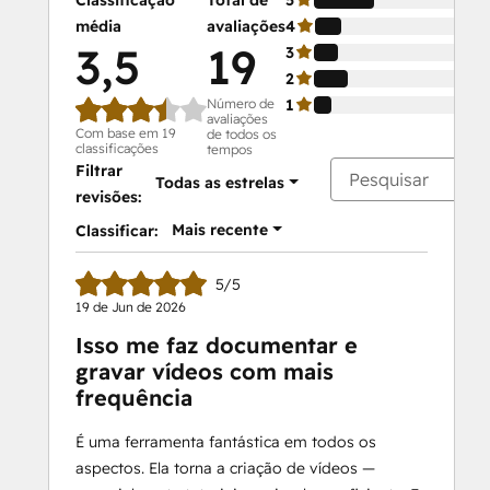
média
avaliações
4
3,5
19
3
2
Número de
1
avaliações
Com base em 19
de todos os
classificações
tempos
Filtrar
Todas as estrelas
revisões:
Mais recente
Classificar:
5/5
19 de Jun de 2026
Isso me faz documentar e
gravar vídeos com mais
frequência
É uma ferramenta fantástica em todos os
aspectos. Ela torna a criação de vídeos —