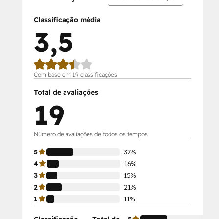
Classificação média
3,5
Com base em 19 classificações
Total de avaliações
19
Número de avaliações de todos os tempos
5
37%
4
16%
3
15%
2
21%
1
11%
Classificação
Total de
5