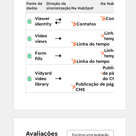
Fonte de
Direção da
Na HubSpot
dados
sincronização
Na HubSpot
Viewer
Contatos
identity
Contatos
Linha do
Video
tempo
views
Linha do tempo
Linha do
Form
tempo
fills
Linha do tempo
Publicação
Vidyard
de página
video
do CMS
library
Publicação de página do
CMS
11%
15%
16%
21%
37%
11%
15%
16%
21%
37%
concluído
concluído
concluído
concluído
concluído
concluído
concluído
concluído
concluído
concluído
Avaliações
Escreva uma avaliação