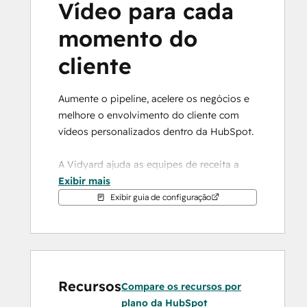
Vídeo para cada 
momento do 
cliente
Aumente o pipeline, acelere os negócios e 
melhore o envolvimento do cliente com 
vídeos personalizados dentro da HubSpot.
A Vidyard ajuda as equipes de receita a 
transformar os dados da HubSpot em 
Exibir mais
comunicações em vídeo mais relevantes e 
Exibir guia de configuração
personalizadas.
Desde a prospecção e o pipeline até a 
integração e a renovação, sua equipe pode 
criar e compartilhar vídeos que se 
Recursos
Compare os recursos por
destacam, simplificam mensagens 
plano da HubSpot