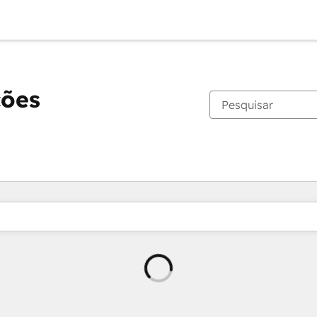
ções
Carregando