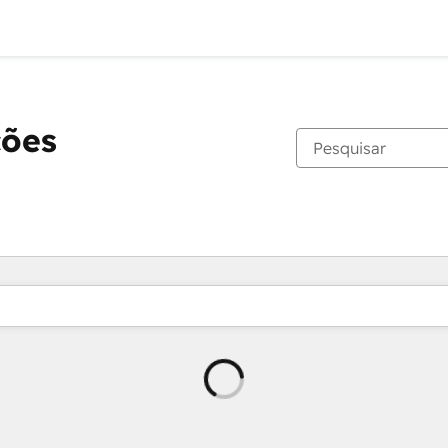
ções
Carregando