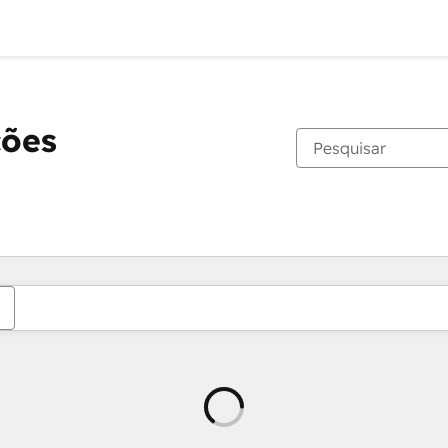
ções
Carregando