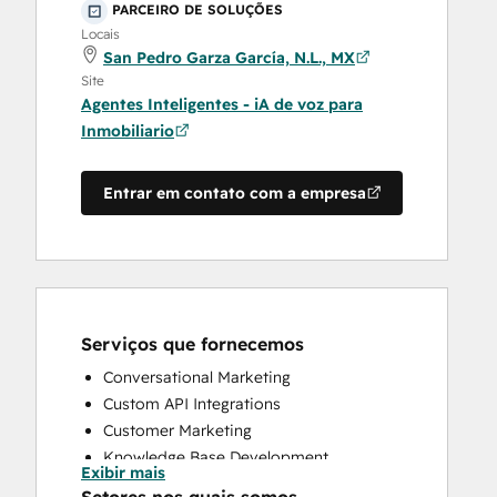
PARCEIRO DE SOLUÇÕES
Locais
San Pedro Garza García, N.L., MX
Site
Agentes Inteligentes - iA de voz para
Inmobiliario
Entrar em contato com a empresa
Serviços que fornecemos
Conversational Marketing
Custom API Integrations
Customer Marketing
Knowledge Base Development
Exibir mais
Programmable Automation