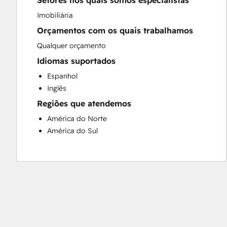
Setores nos quais somos especialistas
Sales and Marketing Alignment
Imobiliária
Website Development
Orçamentos com os quais trabalhamos
Qualquer orçamento
Idiomas suportados
Espanhol
Inglês
Regiões que atendemos
América do Norte
América do Sul