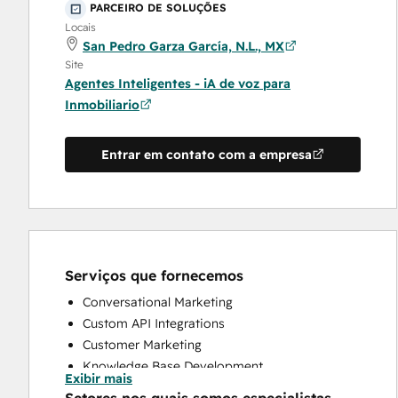
PARCEIRO DE SOLUÇÕES
Locais
San Pedro Garza García, N.L., MX
Site
Agentes Inteligentes - iA de voz para
Inmobiliario
Entrar em contato com a empresa
Serviços que fornecemos
Conversational Marketing
Custom API Integrations
Customer Marketing
Knowledge Base Development
Exibir mais
Programmable Automation