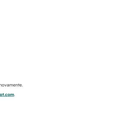
e novamente.
pot.com
.