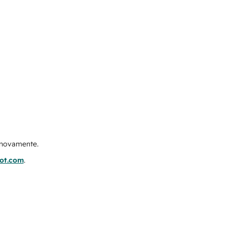
e novamente.
pot.com
.