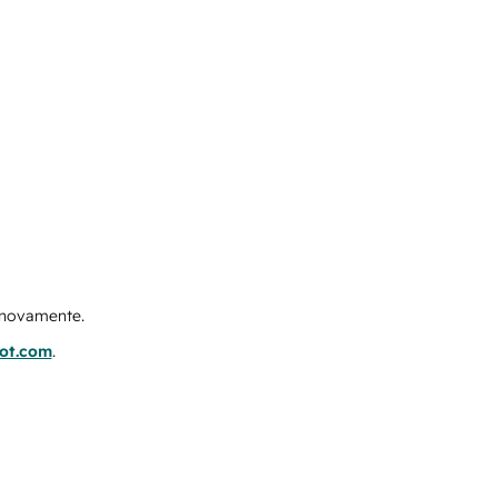
e novamente.
pot.com
.