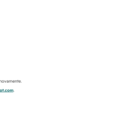
e novamente.
pot.com
.