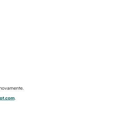
e novamente.
pot.com
.