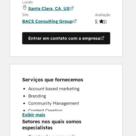
Locais
Santa Clara, CA, US
Site
Avaliação
BACS Consulting Group
5
(
1
)
Entrar em contato com a empresa
Serviços que fornecemos
Account based marketing
Branding
Community Management
Content Creation
Exibir mais
Conversational Marketing
Setores nos quais somos
CRM Implementation
especialistas
CRM Migration