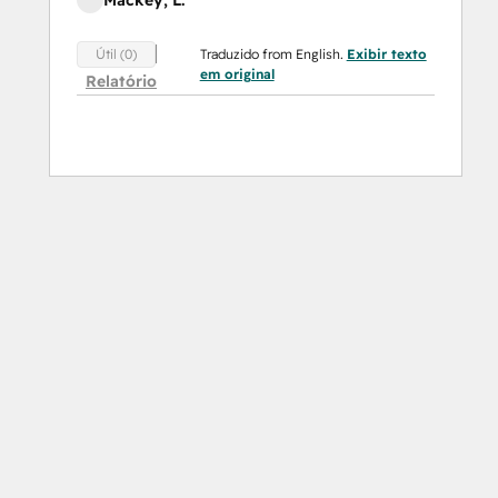
Mackey, L.
Traduzido from English.
Exibir texto
Útil (0)
em original
Relatório