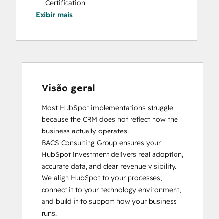
Certification
Website Design
Exibir mais
HubSpot Sales Hub Software
Website Development
Certification
Website Migration
HubSpot Solutions Partner
SEO
Visão geral
Most HubSpot implementations struggle 
because the CRM does not reflect how the 
business actually operates. 

BACS Consulting Group ensures your 
HubSpot investment delivers real adoption, 
accurate data, and clear revenue visibility. 
We align HubSpot to your processes, 
connect it to your technology environment, 
and build it to support how your business 
runs.
