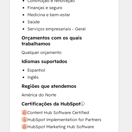
Construção e renovação
Custom API Integrations
Finanças e seguro
Customer Marketing
Medicina e bem-estar
Customer Success Training
Saúde
Customer Support Training
Serviços empresariais - Geral
Customer Survey and Analysis
Orçamentos com os quais
Email Marketing
trabalhamos
Full Inbound Marketing Services
Qualquer orçamento
Help Desk Implementation
HubSpot Onboarding
Idiomas suportados
Knowledge Base Development
Espanhol
Paid Advertising
Inglês
Programmable Automation
Regiões que atendemos
Public Relations
América do Norte
Sales and Marketing Alignment
Sales Coaching and Training
Certificações da HubSpot
Sales Enablement
Content Hub Software Certified
Search Engine Optimization
HubSpot Implementation for Partners
Social Media
HubSpot Marketing Hub Software
Video Production