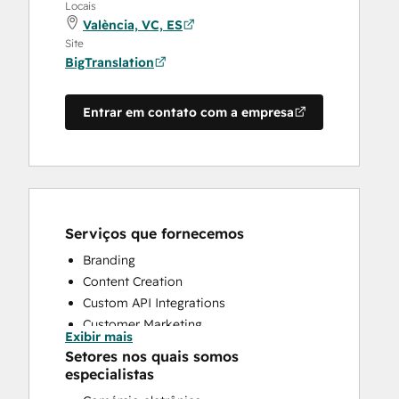
Locais
València, VC, ES
Site
BigTranslation
Entrar em contato com a empresa
Serviços que fornecemos
Branding
Content Creation
Custom API Integrations
Customer Marketing
Exibir mais
Email Marketing
Setores nos quais somos
Paid Advertising
especialistas
Search Engine Optimization