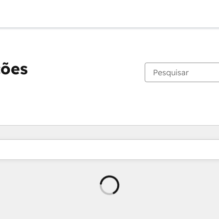
ções
Carregando