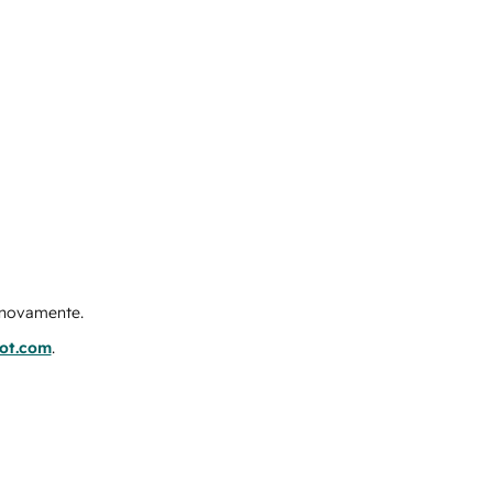
e novamente.
pot.com
.