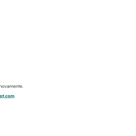
e novamente.
pot.com
.