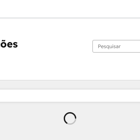
ções
Carregando