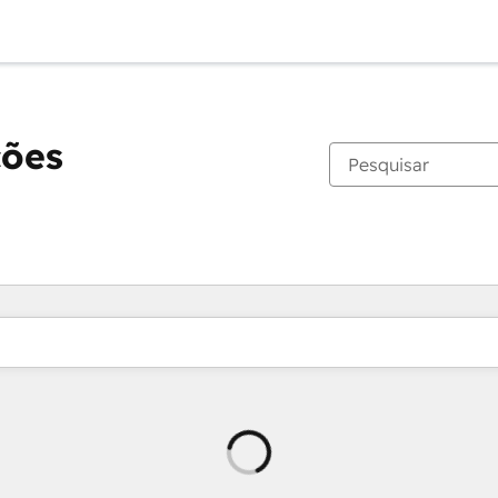
ções
Carregando