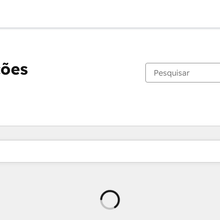
ções
Carregando