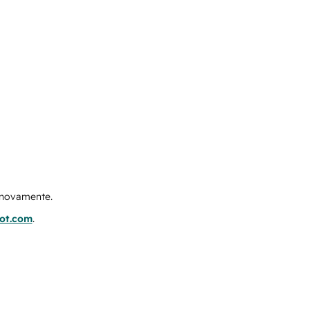
e novamente.
pot.com
.