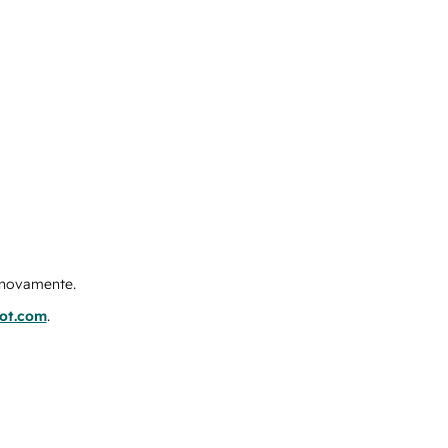
e novamente.
pot.com
.