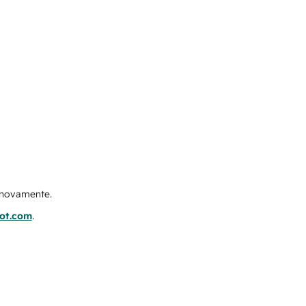
e novamente.
pot.com
.