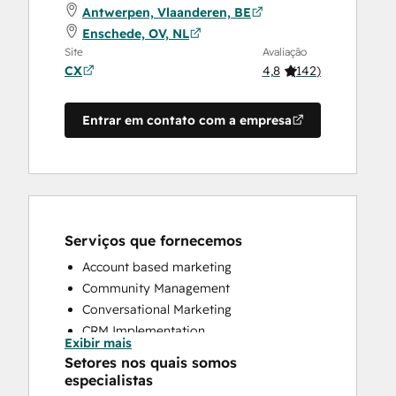
Antwerpen, Vlaanderen, BE
Enschede, OV, NL
Site
Avaliação
CX
4,8
(
142
)
Entrar em contato com a empresa
Serviços que fornecemos
Account based marketing
Community Management
Conversational Marketing
CRM Implementation
Exibir mais
CRM Migration
Setores nos quais somos
Custom API Integrations
especialistas
Customer Marketing