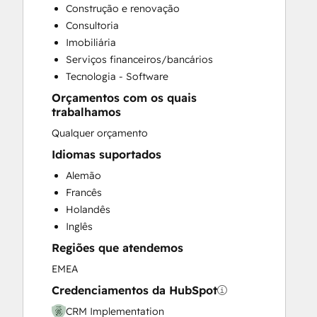
Construção e renovação
Customer Success Training
Consultoria
Customer Support Training
Imobiliária
Customer Survey and Analysis
Serviços financeiros/bancários
Email Marketing
Tecnologia - Software
Full Inbound Marketing Services
Orçamentos com os quais
Help Desk Implementation
trabalhamos
Knowledge Base Development
Qualquer orçamento
Paid Advertising
Programmable Automation
Idiomas suportados
Sales and Marketing Alignment
Alemão
Sales Coaching and Training
Francês
Sales Enablement
Holandês
Website Design
Inglês
Website Development
Regiões que atendemos
Website Migration
EMEA
Credenciamentos da HubSpot
CRM Implementation