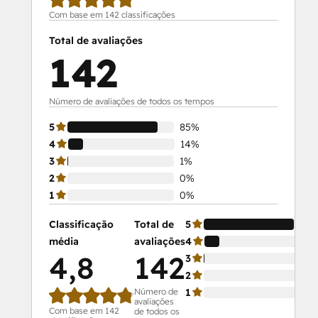
Service Hub Software
Com base em 142 classificações
Social Media Marketing Certification
Total de avaliações
Course
142
Social Media Marketing Certification II
Número de avaliações de todos os tempos
5
85%
4
14%
3
1%
2
0%
1
0%
Classificação
Total de
5
média
avaliações
4
4,8
142
3
2
Número de
1
avaliações
Com base em 142
de todos os