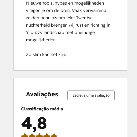
Nieuwe tools, hypes en mogelijkheden 
HubSpot Sales Hub Software
vliegen je om de oren. Vaak verwarrend, 
Certification
zelden behulpzaam. Met Twentse 
HubSpot Solutions Partner
nuchterheid brengen wij rust en richting in 
HubSpot Trainer Certification
’n buzzy landschap met oneindige 
Inbound
mogelijkheden.

Inbound Marketing
Inbound Marketing Optimization
Zo slim kan het zijn.
Inbound Sales
Integrating With HubSpot I: Foundations
Objectives-Based Onboarding
Platform Consulting
0%
0%
1%
14%
85%
0%
0%
1%
14%
85%
Revenue Operations
concluído
concluído
concluído
concluído
concluído
concluído
concluído
concluído
concluído
concluído
Sales Enablement
Avaliações
Escreva uma avaliação
Sales Management Training: Strategies
for Developing a Successful Modern
Classificação média
Sales Team
4,8
Salesforce Integration Certification
SEO
SEO II