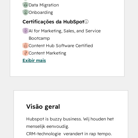
Data Migration
Onboarding
Certificações da HubSpot
AI for Marketing, Sales, and Service
Bootcamp
Content Hub Software Certified
Content Marketing
Exibir mais
CRM Data Migration Certification
Data Integrations Certification
Digital Advertising
Digital Marketing
Email Marketing Certification
Frictionless Sales
Guided Client Onboarding
Visão geral
HubSpot Implementation for Partners
Hubspot is buzzy business. Wij houden het 
HubSpot Marketing Hub Software
menselijk eenvoudig.

Certification
CRM-technologie  verandert in rap tempo. 
HubSpot Reporting