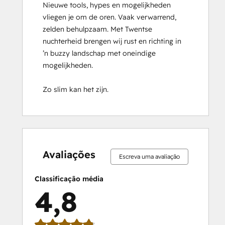
Nieuwe tools, hypes en mogelijkheden 
HubSpot Sales Hub Software
vliegen je om de oren. Vaak verwarrend, 
Certification
zelden behulpzaam. Met Twentse 
HubSpot Solutions Partner
nuchterheid brengen wij rust en richting in 
HubSpot Trainer Certification
’n buzzy landschap met oneindige 
Inbound
mogelijkheden.

Inbound Marketing
Inbound Marketing Optimization
Zo slim kan het zijn.
Inbound Sales
Integrating With HubSpot I: Foundations
Objectives-Based Onboarding
Platform Consulting
0%
0%
1%
14%
85%
0%
0%
1%
14%
85%
Revenue Operations
concluído
concluído
concluído
concluído
concluído
concluído
concluído
concluído
concluído
concluído
Sales Enablement
Avaliações
Escreva uma avaliação
Sales Management Training: Strategies
for Developing a Successful Modern
Classificação média
Sales Team
4,8
Salesforce Integration Certification
SEO
SEO II