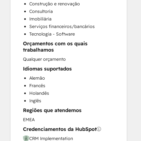
Construção e renovação
Customer Success Training
Consultoria
Customer Support Training
Imobiliária
Customer Survey and Analysis
Serviços financeiros/bancários
Email Marketing
Tecnologia - Software
Full Inbound Marketing Services
Orçamentos com os quais
Help Desk Implementation
trabalhamos
Knowledge Base Development
Qualquer orçamento
Paid Advertising
Programmable Automation
Idiomas suportados
Sales and Marketing Alignment
Alemão
Sales Coaching and Training
Francês
Sales Enablement
Holandês
Website Design
Inglês
Website Development
Regiões que atendemos
Website Migration
EMEA
Credenciamentos da HubSpot
CRM Implementation