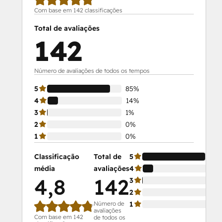
Service Hub Software
Com base em 142 classificações
Social Media Marketing Certification
Total de avaliações
Course
142
Social Media Marketing Certification II
Número de avaliações de todos os tempos
5
85%
4
14%
3
1%
2
0%
1
0%
Classificação
Total de
5
média
avaliações
4
4,8
142
3
2
Número de
1
avaliações
Com base em 142
de todos os