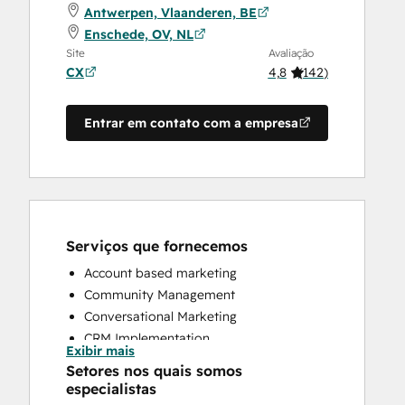
Antwerpen, Vlaanderen, BE
Enschede, OV, NL
Site
Avaliação
CX
4,8
(
142
)
Entrar em contato com a empresa
Serviços que fornecemos
Account based marketing
Community Management
Conversational Marketing
CRM Implementation
Exibir mais
CRM Migration
Setores nos quais somos
Custom API Integrations
especialistas
Customer Marketing