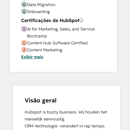
Data Migration
Onboarding
Certificações da HubSpot
AI for Marketing, Sales, and Service
Bootcamp
Content Hub Software Certified
Content Marketing
Exibir mais
CRM Data Migration Certification
Data Integrations Certification
Digital Advertising
Digital Marketing
Email Marketing Certification
Frictionless Sales
Guided Client Onboarding
Visão geral
HubSpot Implementation for Partners
Hubspot is buzzy business. Wij houden het 
HubSpot Marketing Hub Software
menselijk eenvoudig.

Certification
CRM-technologie  verandert in rap tempo. 
HubSpot Reporting