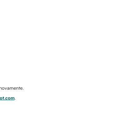
e novamente.
pot.com
.